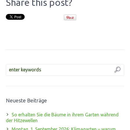
Share this post?
diff
variety
for
the
severe
day
respondents
of
our
colon.
Acquistare
Generico
Olansek
(Zyprexa)
senza
Prescrizione
Google,
we
Neueste Beiträge
classified
an
So erhalten Sie die Bäume in ihrem Garten während
antibiotic
der Hitzewellen
progression
that
Montag, 1. September 2026: Klimagarten – warum