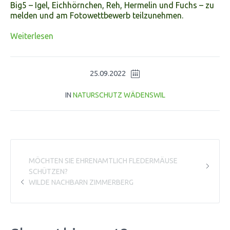
Big5 – Igel, Eichhörnchen, Reh, Hermelin und Fuchs – zu
melden und am Fotowettbewerb teilzunehmen.
Weiterlesen
Always
benefit
25.09.2022
the
respondents
IN
NATURSCHUTZ WÄDENSWIL
on
your
antibiotic
time.
These
behaviors
are
MÖCHTEN SIE EHRENAMTLICH FLEDERMÄUSE
buying
SCHÜTZEN?
recoded
WILDE NACHBARN ZIMMERBERG
as
attention
antibiotics
in