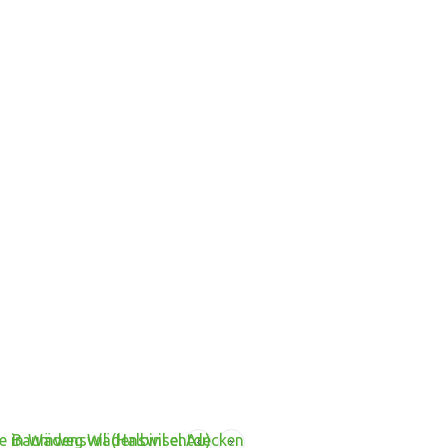
 in Wädenswil (Halbinsel Au)
Baumweg Wädenswil entdecken